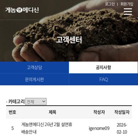
로그인
회원가입
고객센터
고객상담
공지사항
문의게시판
FAQ
카테고리
번호
제목
작성자
작성일자
2026-
게놈앤메디신 26년 2월 설연휴
5
igenome09
02-10
배송안내