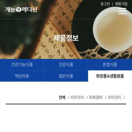
로그인
회원가입
제품정보
건강기능식품
건강식품
혼합식품
액상차류
일반식품
화장품&생활용품
전체
피부관리
두피관리
치아관리