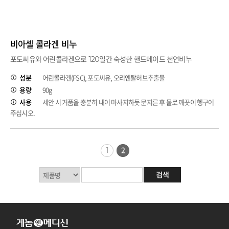
비아셀 콜라겐 비누
포도씨유와 어린콜라겐으로 120일간 숙성한 핸드메이드 천연비누
성분
어린콜라겐(FSC), 포도씨유, 오리엔탈허브추출물
용량
90g
사용
세안 시 거품을 충분히 내어 마사지하듯 문지른 후 물로 깨끗이 헹구어
주십시오.
2
1