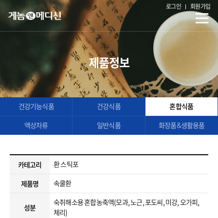
로그인
회원가입
제품정보
건강기능식품
건강식품
혼합식품
액상차류
일반식품
화장품&생활용품
환 스틱포
카테고리
속쿨환
제품명
숙취해소용 혼합농축액(모과, 노근, 포도씨, 미강, 오가피,
성분
체리)