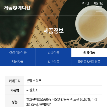
로그인
회원가입
제품정보
건강기능식품
건강식품
혼합식품
액상차류
일반식품
화장품&생활용품
분말 스틱포
카테고리
씨원효소
제품명
발효현미효소 60%, 식물혼합농축액[노근 66.65%, 미강
성분
33.35%], 현미분말