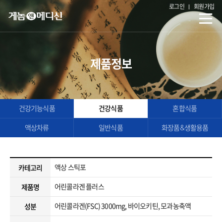
로그인
회원가입
제품정보
건강기능식품
건강식품
혼합식품
액상차류
일반식품
화장품&생활용품
액상 스틱포
카테고리
어린콜라겐 플러스
제품명
어린콜라겐(FSC) 3000mg, 바이오키틴, 모과농축액
성분