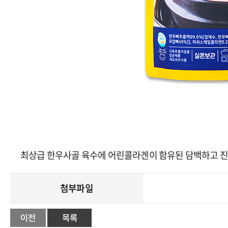
최상급 한우사골 육수에 어린콜라겐이 함유된 담백하고 진
첨부파일