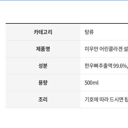
카테고리
탕류
제품명
미우만 어린콜라겐 
성분
한우뼈추출액 99.6%
용량
500ml
조리
기호에 따라 드시면 