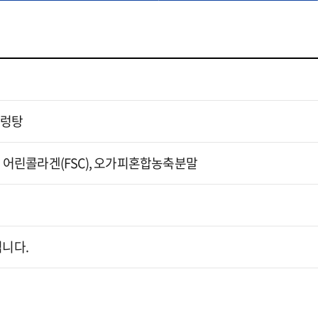
설렁탕
, 어린콜라겐(FSC), 오가피혼합농축분말
됩니다.