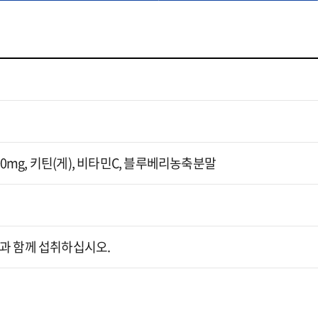
00mg, 키틴(게), 비타민C, 블루베리농축분말
 물과 함께 섭취하십시오.