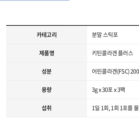
카테고리
분말 스틱포
제품명
키틴콜라겐 플러스
성분
어린콜라겐(FSC) 20
용량
3g x 30포 x 3팩
섭취
1일 1회, 1회 1포를