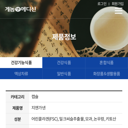
로그인
회원가입
제품정보
건강기능식품
건강식품
혼합식품
액상차류
일반식품
화장품&생활용품
캡슐
카테고리
지앤가넨
제품명
어린콜라겐(FSC), 밀크씨슬추출물, 모과, 논우렁, 키토산
성분