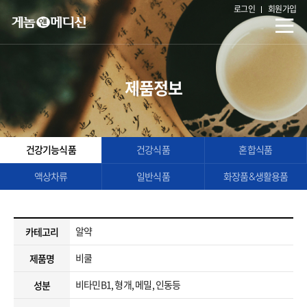
로그인
회원가입
제품정보
건강기능식품
건강식품
혼합식품
액상차류
일반식품
화장품&생활용품
알약
카테고리
비쿨
제품명
비타민B1, 형개, 메밀, 인동등
성분